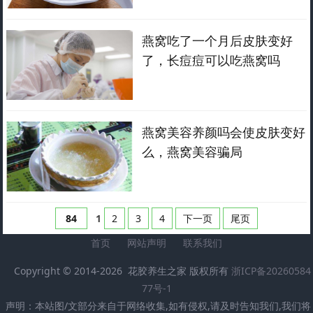
燕窝吃了一个月后皮肤变好
了，长痘痘可以吃燕窝吗
燕窝美容养颜吗会使皮肤变好
么，燕窝美容骗局
84
1
2
3
4
下一页
尾页
首页
网站声明
联系我们
Copyright © 2014-2026 花胶养生之家 版权所有
浙ICP备20260584
77号-1
声明：本站图/文部分来自于网络收集,如有侵权,请及时告知我们,我们将